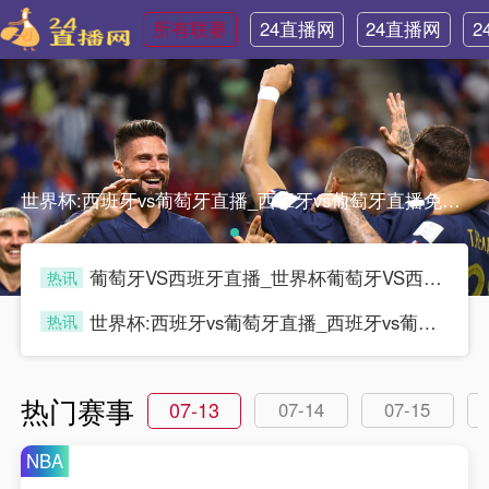
所有联赛
24直播网
24直播网
2
英超
世界杯
世界杯:西班牙vs葡萄牙直播_西班牙vs葡萄牙直播免费观看_世界杯今日西班牙vs葡萄牙直播在线观看高清视频直播世界杯:西班牙vs葡萄牙直播_西班牙vs葡萄牙直播免费观看_世界杯今日西班牙vs葡萄牙直播在线观看高清视频直播
葡萄牙VS西班牙直播_世界杯葡萄牙VS西班牙直播_葡萄牙VS西班牙在线高清直播
热讯
blue
世界杯:西班牙vs葡萄牙直播_西班牙vs葡萄牙直播免费观看_世界杯今日西班牙vs葡萄牙直播在线观看高清视频直播
热讯
blue
热门赛事
07-13
07-14
07-15
NBA