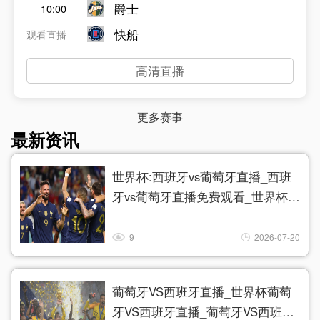
爵士
10:00
快船
观看直播
高清直播
更多赛事
最新资讯
世界杯:西班牙vs葡萄牙直播_西班
牙vs葡萄牙直播免费观看_世界杯今
日西班牙vs葡萄牙直播在线观看高
清视频直播
9
2026-07-20
葡萄牙VS西班牙直播_世界杯葡萄
牙VS西班牙直播_葡萄牙VS西班牙