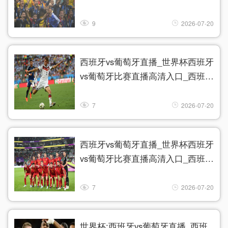
在线高清直播
9
2026-07-20
西班牙vs葡萄牙直播_世界杯西班牙
vs葡萄牙比赛直播高清入口_西班牙
vs葡萄牙预测分析直播
7
2026-07-20
西班牙vs葡萄牙直播_世界杯西班牙
vs葡萄牙比赛直播高清入口_西班牙
vs葡萄牙预测分析直播
7
2026-07-20
世界杯:西班牙vs葡萄牙直播_西班